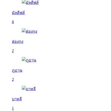
มัลดีฟส์
8
ฮ่องกง
2
ภูฏาน
2
บาหลี
1