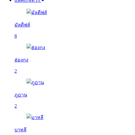
แพ็คเกจทัวร์
มัลดีฟส์
8
ฮ่องกง
2
ภูฏาน
2
บาหลี