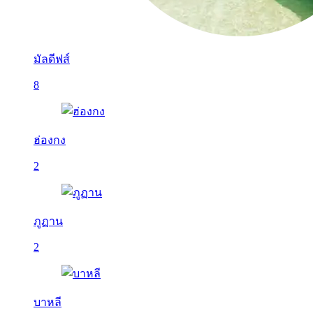
มัลดีฟส์
8
ฮ่องกง
2
ภูฏาน
2
บาหลี