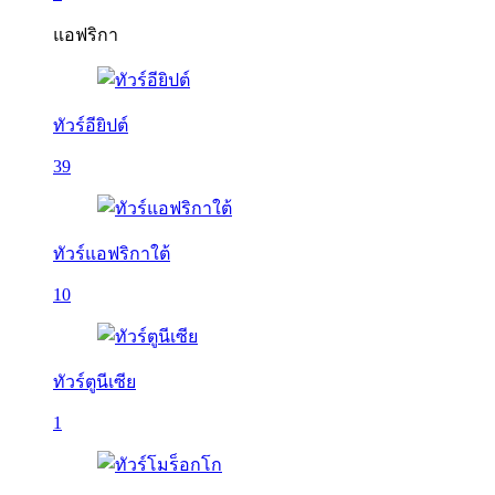
แอฟริกา
ทัวร์อียิปต์
39
ทัวร์แอฟริกาใต้
10
ทัวร์ตูนีเซีย
1