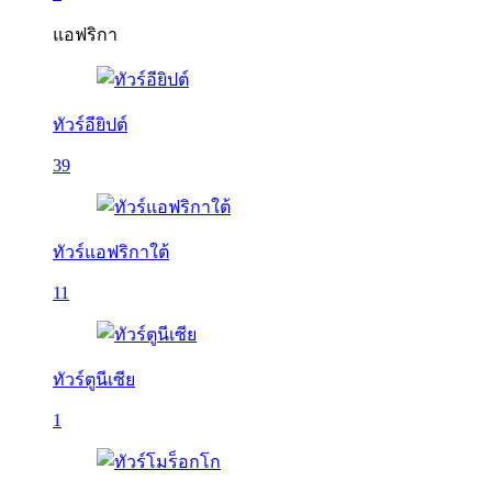
แอฟริกา
ทัวร์อียิปต์
39
ทัวร์แอฟริกาใต้
11
ทัวร์ตูนีเซีย
1