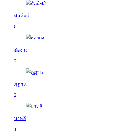
มัลดีฟส์
8
ฮ่องกง
2
ภูฏาน
2
บาหลี
1