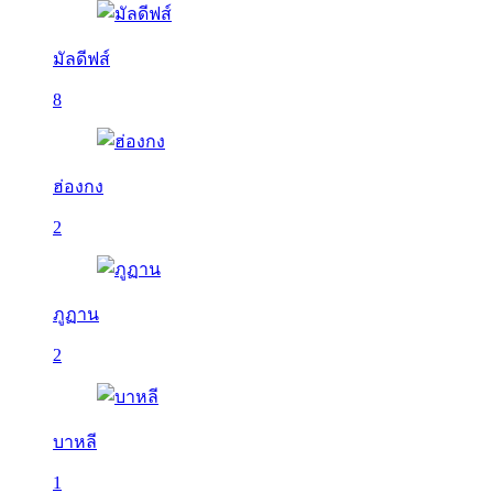
มัลดีฟส์
8
ฮ่องกง
2
ภูฏาน
2
บาหลี
1