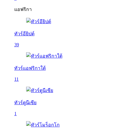
แอฟริกา
ทัวร์อียิปต์
39
ทัวร์แอฟริกาใต้
11
ทัวร์ตูนีเซีย
1