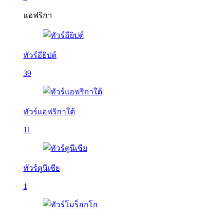
แอฟริกา
ทัวร์อียิปต์
39
ทัวร์แอฟริกาใต้
11
ทัวร์ตูนีเซีย
1