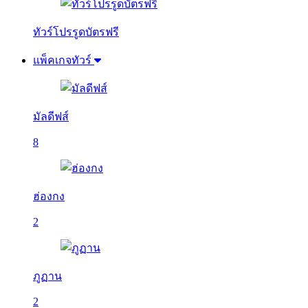
ทัวร์โปรรูดบัตรฟรี
แพ็คเกจทัวร์
มัลดีฟส์
8
ฮ่องกง
2
ภูฏาน
2