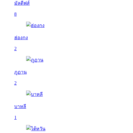
มัลดีฟส์
8
ฮ่องกง
2
ภูฏาน
2
บาหลี
1