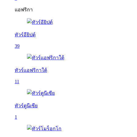
แอฟริกา
ทัวร์อียิปต์
39
ทัวร์แอฟริกาใต้
11
ทัวร์ตูนีเซีย
1