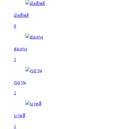
มัลดีฟส์
8
ฮ่องกง
2
ภูฏาน
2
บาหลี
1